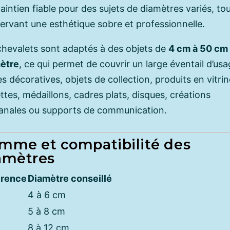
aintien fiable pour des sujets de diamètres variés, to
ervant une esthétique sobre et professionnelle.
chevalets sont adaptés à des objets de
4 cm à 50 cm
ètre
, ce qui permet de couvrir un large éventail d’usa
s décoratives, objets de collection, produits en vitrin
ttes, médaillons, cadres plats, disques, créations
sanales ou supports de communication.
mme et compatibilité des
amètres
érence
Diamètre conseillé
4 à 6 cm
5 à 8 cm
8 à 12 cm