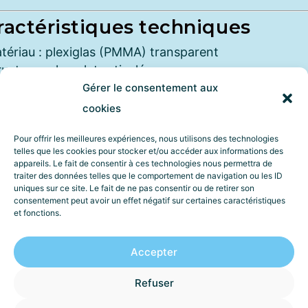
ractéristiques techniques
tériau : plexiglas (PMMA) transparent
ructure : chevalet articulé
clinaison : ajustable
Gérer le consentement aux
abilité : renforcée
cookies
mpatibilité : objets de 4 à 50 cm
Pour offrir les meilleures expériences, nous utilisons des technologies
brication : Atelier Apparences
telles que les cookies pour stocker et/ou accéder aux informations des
appareils. Le fait de consentir à ces technologies nous permettra de
traiter des données telles que le comportement de navigation ou les ID
brication sur mesure
uniques sur ce site. Le fait de ne pas consentir ou de retirer son
consentement peut avoir un effet négatif sur certaines caractéristiques
et fonctions.
chevalets articulés peuvent être réalisés sur mesure :
nsions spécifiques, angles particuliers, épaisseurs
Accepter
tées ou intégration dans des projets scénographique
erciaux ou muséographiques.
Refuser