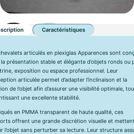
scription
Caractéristiques
chevalets articulés en plexiglas Apparences sont con
 la présentation stable et élégante d’objets ronds ou 
itrine, exposition ou espace professionnel. Leur
ption articulée permet d’adapter l’inclinaison et la
ion de l’objet afin d’assurer une visibilité optimale, to
tissant une excellente stabilité.
iqués en PMMA transparent de haute qualité, ces
orts offrent une grande discrétion visuelle et metten
r l’objet sans perturber sa lecture. Leur structure ass