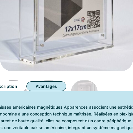
cription
Avantages
aisses américaines magnétiques Apparences associent une esthéti
poraine à une conception technique maîtrisée. Réalisées en plexig
arent de haute qualité, elles se composent d’un cadre périphérique
t une véritable caisse américaine, intégrant un système magnétiqu