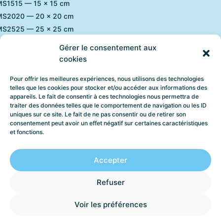
S1515 — 15 × 15 cm
S2020 — 20 × 20 cm
S2525 — 25 × 25 cm
S3030 — 30 × 30 cm
Gérer le consentement aux
S5050 — 50 × 50 cm
cookies
Pour offrir les meilleures expériences, nous utilisons des technologies
onnalisation et sur-mesure
telles que les cookies pour stocker et/ou accéder aux informations des
appareils. Le fait de consentir à ces technologies nous permettra de
 l’ensemble des cadres Apparences, les caisses américaines
traiter des données telles que le comportement de navigation ou les ID
tiques peuvent être
réalisées sur mesure
. Dimensions spécifiques
uniques sur ce site. Le fait de ne pas consentir ou de retirer son
consentement peut avoir un effet négatif sur certaines caractéristiques
tions particulières, adaptations techniques ou intégration dans des
et fonctions.
ts scénographiques peuvent être étudiées sur demande.
r tout projet spécifique ou besoin professionnel, notre atelier vous
Accepter
pagne dans la conception de solutions adaptées, en cohérence av
image et vos contraintes de présentation.
Refuser
Voir les préférences