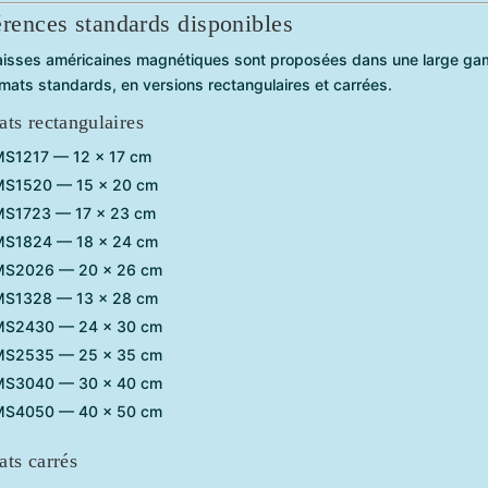
rences standards disponibles
aisses américaines magnétiques sont proposées dans une large g
mats standards, en versions rectangulaires et carrées.
ts rectangulaires
S1217 — 12 × 17 cm
S1520 — 15 × 20 cm
S1723 — 17 × 23 cm
S1824 — 18 × 24 cm
S2026 — 20 × 26 cm
S1328 — 13 × 28 cm
S2430 — 24 × 30 cm
S2535 — 25 × 35 cm
S3040 — 30 × 40 cm
S4050 — 40 × 50 cm
ts carrés