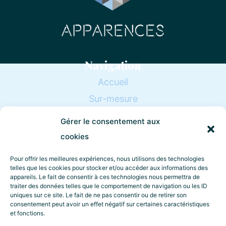
Navigation
Accueil
Sur-mesure
Notre atelier
Gérer le consentement aux
Contact
cookies
Pour offrir les meilleures expériences, nous utilisons des technologies
Catégories de produits
telles que les cookies pour stocker et/ou accéder aux informations des
appareils. Le fait de consentir à ces technologies nous permettra de
Encadrements
traiter des données telles que le comportement de navigation ou les ID
uniques sur ce site. Le fait de ne pas consentir ou de retirer son
Socles et Supports de présentation
consentement peut avoir un effet négatif sur certaines caractéristiques
et fonctions.
Affichages prix et Support de communication