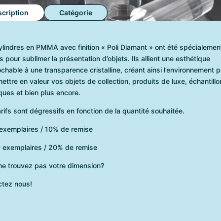
cription
Catégorie
lindres en PMMA avec finition « Poli Diamant » ont été spécialemen
 pour sublimer la présentation d’objets. Ils allient une esthétique
ochable à une transparence cristalline, créant ainsi l’environnement p
ettre en valeur vos objets de collection, produits de luxe, échantill
iques et bien plus encore.
rifs sont dégressifs en fonction de la quantité souhaitée.
 exemplaires / 10% de remise
0 exemplaires / 20% de remise
ne trouvez pas votre dimension?
ctez nous!